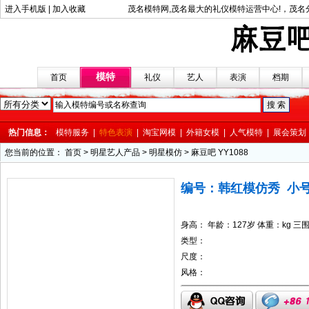
进入手机版
|
加入收藏
茂名模特网,茂名最大的礼仪模特运营中心!
，茂名
模特
首页
礼仪
艺人
表演
档期
热门信息：
模特服务
|
特色表演
|
淘宝网模
|
外籍女模
|
人气模特
|
展会策划
您当前的位置： 首页 > 明星艺人产品 > 明星模仿 > 麻豆吧 YY1088
编号：韩红模仿秀 小号
身高： 年龄：127岁 体重：kg 三
类型：
尺度：
风格：