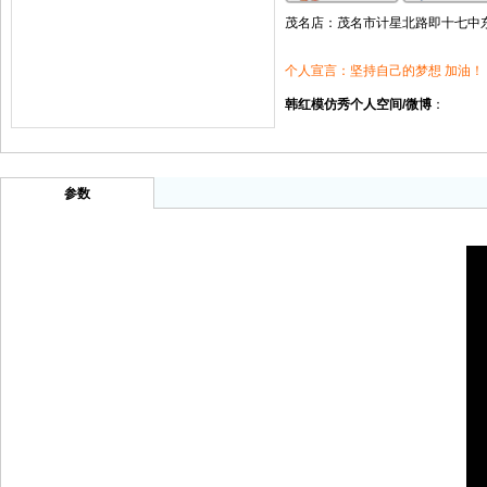
茂名店：茂名市计星北路即十七中东门
个人宣言：坚持自己的梦想 加油！
韩红模仿秀个人空间/微博
：
参数