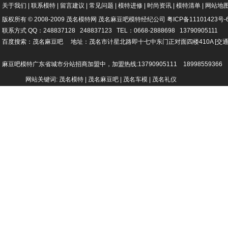
关于我们
|
联系模特
|
留言建议
|
常见问题
|
模特进修
|
时尚资讯
|
模特清单
|
网站地
版权所有 © 2008-2009 茂名模特网
茂名麻豆吧模特经纪公司
粤ICP备
11101423号-
联系方式 QQ：248837128 248837123 TEL：0668-2888698 13790905111
百度搜索：茂名麻豆吧 地址：茂名市计星北路即十七中东门正对面四楼410A
[
交
麻豆吧模特广东省城市分站招商加盟中，加盟热线:13790905111 18998559366
网站关键词: 茂名模特 | 茂名麻豆吧 | 茂名车模 | 茂名礼仪