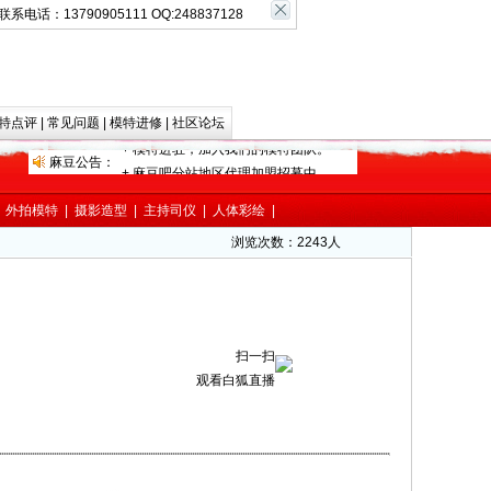
系电话：13790905111 OQ:248837128
特点评
|
常见问题
|
模特进修
|
社区论坛
|
外拍模特
|
摄影造型
|
主持司仪
|
人体彩绘
|
浏览次数：
2243人
扫一扫
观看白狐直播