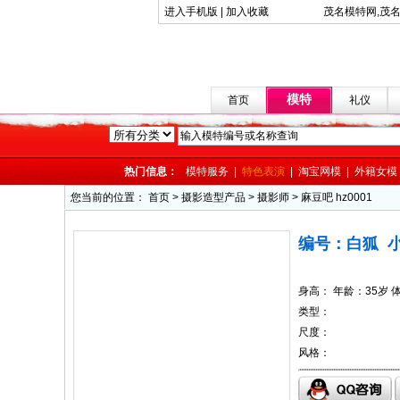
进入手机版
|
加入收藏
茂名模特网,茂
模特
首页
礼仪
热门信息：
模特服务
|
特色表演
|
淘宝网模
|
外籍女模
您当前的位置： 首页 > 摄影造型产品 > 摄影师 > 麻豆吧 hz0001
编号：白狐 小
身高： 年龄：35岁 
类型：
尺度：
风格：