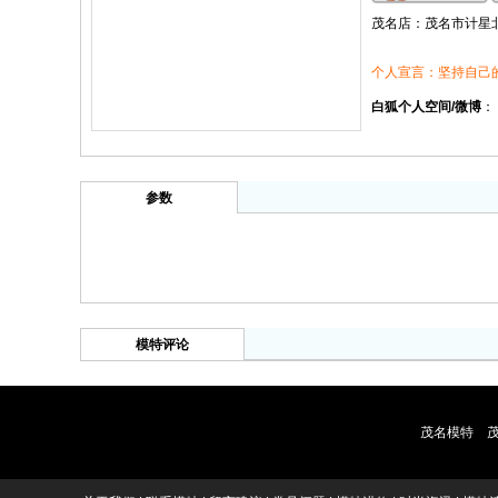
茂名店：茂名市计星北
个人宣言：坚持自己
白狐个人空间/微博
：
参数
模特评论
茂名模特