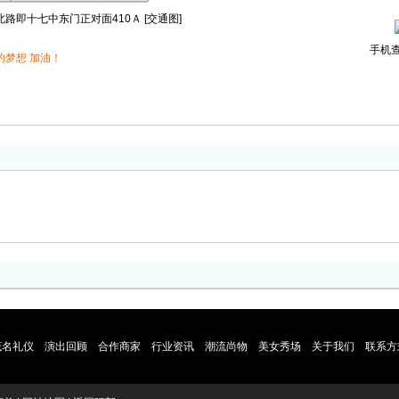
路即十七中东门正对面410Ａ [
交通图
]
手机
的梦想 加油！
茂名礼仪
演出回顾
合作商家
行业资讯
潮流尚物
美女秀场
关于我们
联系方