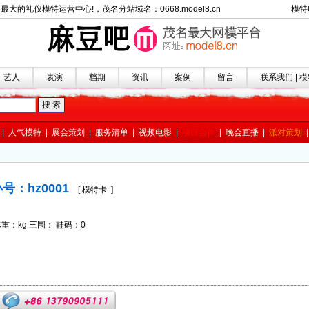
名最大的礼仪模特运营中心!
，茂名分站域名：
0668.model8.cn
模特联
艺人
表演
档期
资讯
案例
留言
联系我们
|
模
|
人气模特
|
展会策划
|
服务清单
|
视频电影
|
项目合作
|
晚会直播
|
派对策划
号：hz0001
[
模特卡
]
体重：kg 三围： 鞋码：0