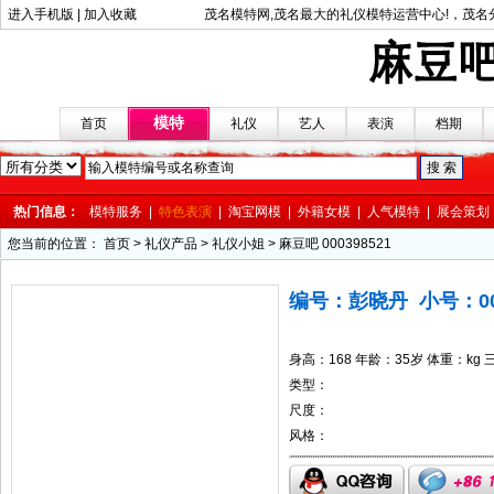
进入手机版
|
加入收藏
茂名模特网,茂名最大的礼仪模特运营中心!
，茂名
模特
首页
礼仪
艺人
表演
档期
热门信息：
模特服务
|
特色表演
|
淘宝网模
|
外籍女模
|
人气模特
|
展会策划
您当前的位置： 首页 > 礼仪产品 > 礼仪小姐 > 麻豆吧 000398521
编号：彭晓丹 小号：00
身高：168 年龄：35岁 体重：kg 
类型：
尺度：
风格：