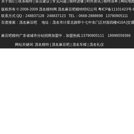
关于我们
|
联系模特
|
留言建议
|
常见问题
|
模特进修
|
时尚资讯
|
模特清单
|
网站地
版权所有 © 2008-2009 茂名模特网
茂名麻豆吧模特经纪公司
粤ICP备
11101423号-
联系方式 QQ：248837128 248837123 TEL：0668-2888698 13790905111
百度搜索：茂名麻豆吧 地址：茂名市计星北路即十七中东门正对面四楼410A
[
交
麻豆吧模特广东省城市分站招商加盟中，加盟热线:13790905111 18998559366
网站关键词: 茂名模特 | 茂名麻豆吧 | 茂名车模 | 茂名礼仪