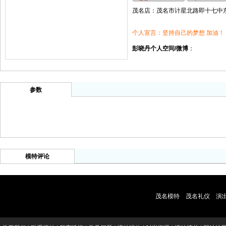
茂名店：茂名市计星北路即十七中东门
个人宣言：坚持自己的梦想 加油！
彭晓丹个人空间/微博
：
参数
模特评论
茂名模特
茂名礼仪
演